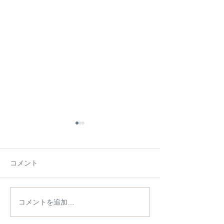
コメント
コメントを追加…
施工例【施工物件】をア
2026/4/18(土
ップしました
会のご案内