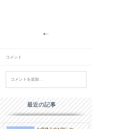
コメント
コメントを追加…
施工例【施工物件】をア
2026/4/18(土
ップしました
会のご案内
最近の記事
お盆休みのお知らせ