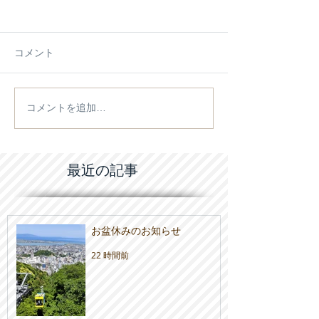
コメント
コメントを追加…
施工例【施工物件】をア
2026/4/18(土
ップしました
会のご案内
最近の記事
お盆休みのお知らせ
22 時間前