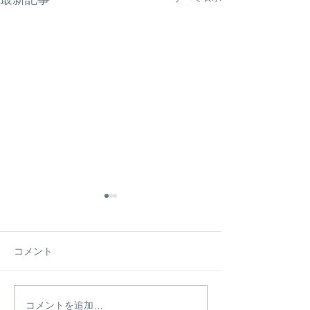
コメント
コメントを追加…
施工例【施工物件】をア
2026/4/18(土