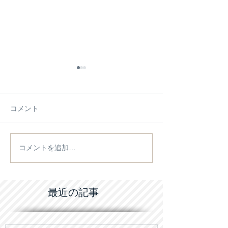
コメント
コメントを追加…
施工例【施工物件】をア
2026/4/18(土
ップしました
会のご案内
最近の記事