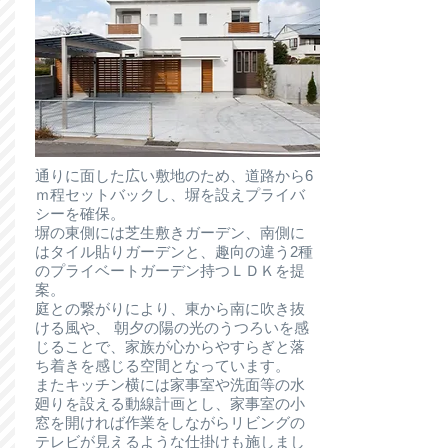
通りに面した広い敷地のため、道路から6
ｍ程セットバックし、塀を設えプライバ
シーを確保。
塀の東側には芝生敷きガーデン、南側に
はタイル貼りガーデンと、趣向の違う2種
のプライベートガーデン持つＬＤＫを提
案。
庭との繋がりにより、東から南に吹き抜
ける風や、 朝夕の陽の光のうつろいを感
じることで、家族が心からやすらぎと落
ち着きを感じる空間となっています。
またキッチン横には家事室や洗面等の水
廻りを設える動線計画とし、家事室の小
窓を開ければ作業をしながらリビングの
テレビが見えるような仕掛けも施しまし