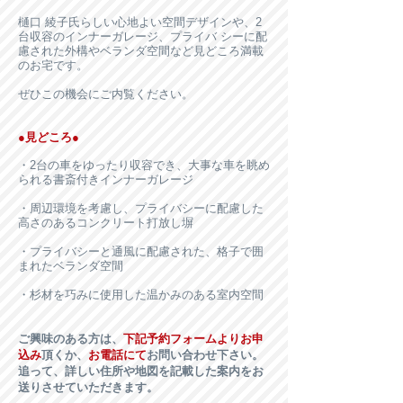
樋口 綾子氏らしい心地よい空間デザインや、2
台収容のインナーガレージ、プライバ シーに配
慮された外構やベランダ空間など見どころ満載
のお宅です。
ぜひこの機会にご内覧ください。
●見どころ●
・2台の車をゆったり収容でき、大事な車を眺め
られる書斎付きインナーガレージ
・周辺環境を考慮し、プライバシーに配慮した
高さのあるコンクリート打放し塀
・プライバシーと通風に配慮された、格子で囲
まれたベランダ空間
・杉材を巧みに使用した温かみのある室内空間
ご興味のある方は、
下記予約フォームよりお申
込み
頂くか、
お電話にて
お問い合わせ下さい。
追って、詳しい住所や地図を記載した案内をお
送りさせていただきます。