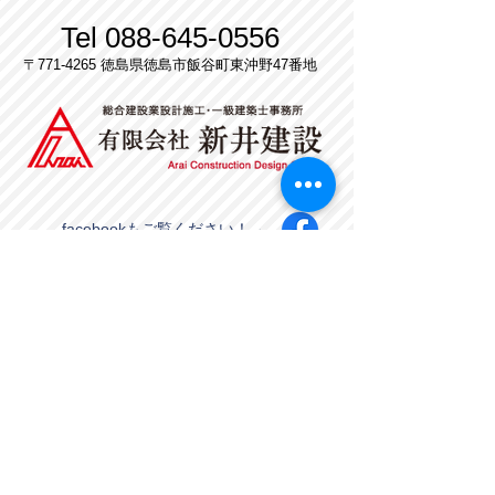
Tel
088-645-0556
〒771-4265 徳島県徳島市飯谷町東沖野47番地
facebookもご覧ください！→
Instagramはじめました！→
徳島で家を建てるなら新井建設へご相談くださ
い！
新井建設は、徳島の建築会社・工務店です。設
計事務所も併設しています。
新井建設が最もこだわるのは「頑丈な構造体」
です。
建築法により定められている以上の、自社独自