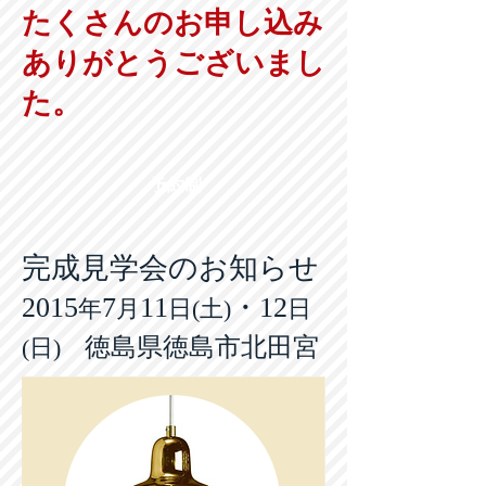
たくさんのお申し込み
ありがとうございまし
た。
予約制
完成見学会のお知らせ
2015
7
11
・12
年
月
日(土)
日
徳島県徳島市北田宮
(日)