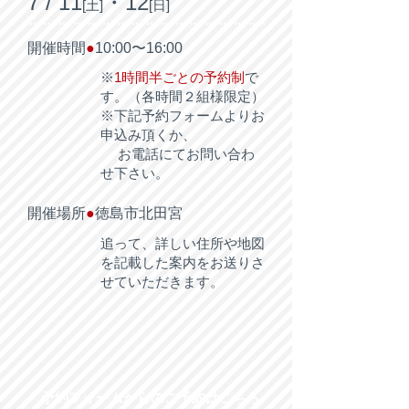
7 / 11
・12
[土]
[日]
開催時間
●
10:00〜16:00
※
1時間半ごとの予約制
で
す。（各時間２組様限定）
※下記予約フォームよりお
申込み頂くか、
お電話にてお問い合わ
せ下さい。
開催場所
●
徳島市北田宮
追って、詳しい住所や地図
を記載した案内をお送りさ
せていただきます。
予約フォームからのご予約はこちら