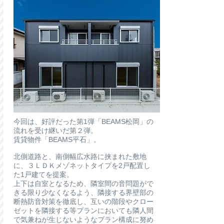
今回は、好評だった第1弾「BEAMS松岡」の
流れを受け継いだ第２弾。
賃貸物件「BEAMS平石」。
北側道路と、南側幅広水路に挟まれた敷地
に、３ＬＤＫメゾネットタイプを2戸配置し
た1戸建てを提案。
上下は自室となるため、隣室間の音問題がで
きる限り少なくなるよう、隣接する界壁部の
断熱防音対策を徹底し、互いの階段やクロー
ゼットを隣接する等プランにおいても隣人間
で気兼ねが生じないようなプラン構成に努め