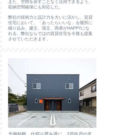
また、空間を余すことなく活用できるよう、
収納空間確保にも対応した。
弊社の技術力と設計力を大いに活かし、賃貸
住宅において、「あったらいいな」を随所に
織り込み、建主、借主、両者がHAPPYにな
れる、弊社ならではの賃貸住宅を今後も提案
させていただきます。
北側外観。仕切り壁を境に、2戸住戸の玄