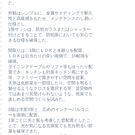
た。
外観はシンプルに、金属サイディングで耐久
性と高級感をもたせ、メンテナンスのし易い
仕様とし、
1階サッシは、防犯ガラスまたはシャッター
付けとすることで、防犯面においても安心で
きる仕様を確保した。
間取りは、1階にＬＤＫと水廻りを配置。
ＬＤＫは日当たりの良い南側で、15帖強を
確保。
ダイニングテーブルやソファ等もゆったり配
置でき、キッチンも対面キッチン風にする
等、ファミリーで寛ぎやすい空間を提案。
天井は化粧梁を一部現したり、空間を明るく
魅せるようなクロスを選択する等、賃貸物件
ではあまり見受けられないような、視覚でも
楽しめる空間づくりを試みた。
2階は洋室3室と、広めのインナーバルコニ
ーを南側に配置。
1室ごとに光と風を考慮した窓配置としたこ
とで、光が気になる北側室でも充分明るい部
屋を確保できた。