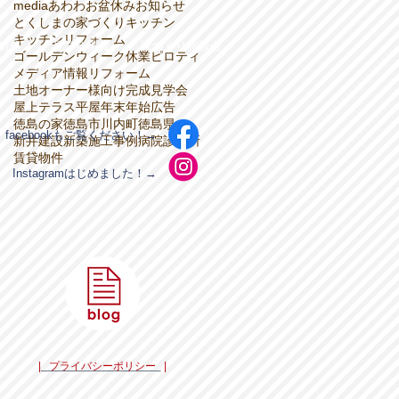
media
あわわ
お盆休み
お知らせ
とくしまの家づくり
キッチン
キッチンリフォーム
情報
見学会情報
家づくり相談会
ゴールデンウィーク休業
ピロティ
メディア情報
リフォーム
土地オーナー様向け
完成見学会
屋上テラス
平屋
年末年始
広告
徳島の家
徳島市川内町
徳島県
facebookもご覧ください！→
新井建設
新築
施工事例
病院
診療所
賃貸物件
Instagramはじめました！→
| プライバシーポリシー
|